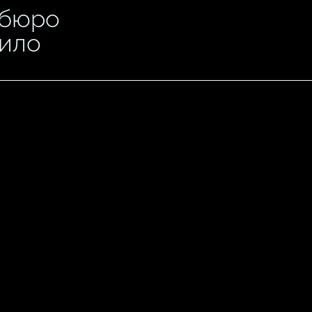
 бюро
нило